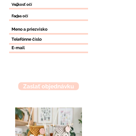
35
€
Zaslať objednávku